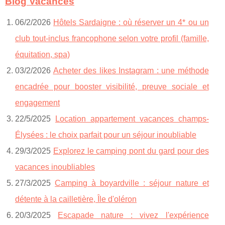
Blog Vacances
06/2/2026
Hôtels Sardaigne : où réserver un 4* ou un
club tout‑inclus francophone selon votre profil (famille,
équitation, spa)
03/2/2026
Acheter des likes Instagram : une méthode
encadrée pour booster visibilité, preuve sociale et
engagement
22/5/2025
Location appartement vacances champs-
Élysées : le choix parfait pour un séjour inoubliable
29/3/2025
Explorez le camping pont du gard pour des
vacances inoubliables
27/3/2025
Camping à boyardville : séjour nature et
détente à la cailletière, Île d'oléron
20/3/2025
Escapade nature : vivez l'expérience