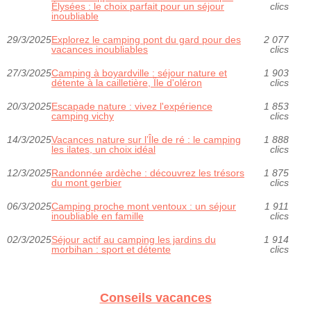
Élysées : le choix parfait pour un séjour
clics
inoubliable
29/3/2025
Explorez le camping pont du gard pour des
2 077
vacances inoubliables
clics
27/3/2025
Camping à boyardville : séjour nature et
1 903
détente à la cailletière, Île d'oléron
clics
20/3/2025
Escapade nature : vivez l'expérience
1 853
camping vichy
clics
14/3/2025
Vacances nature sur l’Île de ré : le camping
1 888
les ilates, un choix idéal
clics
12/3/2025
Randonnée ardèche : découvrez les trésors
1 875
du mont gerbier
clics
06/3/2025
Camping proche mont ventoux : un séjour
1 911
inoubliable en famille
clics
02/3/2025
Séjour actif au camping les jardins du
1 914
morbihan : sport et détente
clics
Conseils vacances