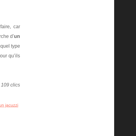
aire, car
rche d’
un
 quel type
ur qu’ils
 109 clics
n jacuzzi