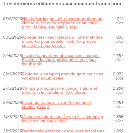
Les dernières éditions nos-vacances-en-france.com.
06/2/2026
Hôtels Sardaigne : où réserver un 4* ou un
712
club tout‑inclus francophone selon votre
clics
profil (famille, équitation, spa)
03/2/2026
Acheter des likes Instagram : une méthode
835
encadrée pour booster visibilité, preuve
clics
sociale et engagement
22/5/2025
Location appartement vacances champs-
1 687
Élysées : le choix parfait pour un séjour
clics
inoubliable
29/3/2025
Explorez le camping pont du gard pour des
2 072
vacances inoubliables
clics
27/3/2025
Camping à boyardville : séjour nature et
1 900
détente à la cailletière, Île d'oléron
clics
20/3/2025
Escapade nature : vivez l'expérience
1 851
camping vichy
clics
14/3/2025
Vacances nature sur l’Île de ré : le camping
1 886
les ilates, un choix idéal
clics
12/3/2025
Randonnée ardèche : découvrez les trésors
1 869