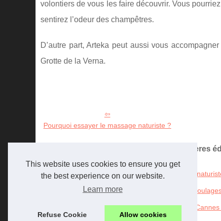
volontiers de vous les faire découvrir. Vous pourri
sentirez l’odeur des champêtres.
D’autre part, Arteka peut aussi vous accompagner
Grotte de la Verna.
Pourquoi essayer le massage naturiste ?
Les dernières é
This website uses cookies to ensure you get
11/11/2020
Pourquoi essayer le massage naturist
the best experience on our website.
Learn more
21/12/2015
A voir en Aveyron : le Musée Soulag
11/11/2015
Le site de toutes les sorties à Cannes 
Refuse Cookie
Allow cookies