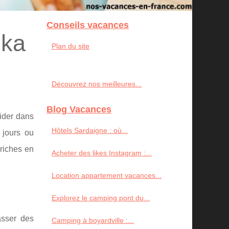
Conseils vacances
eka
Plan du site
Découvrez nos meilleures...
Blog Vacances
ider dans
Hôtels Sardaigne : où...
 jours ou
riches en
Acheter des likes Instagram :...
Location appartement vacances...
Explorez le camping pont du...
asser des
Camping à boyardville :...