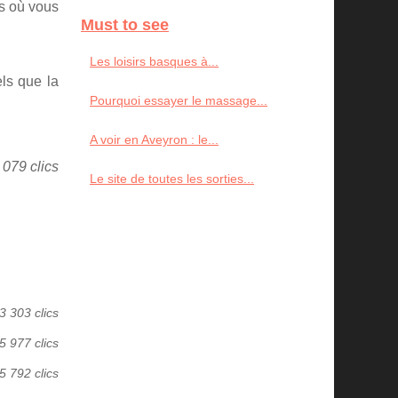
es où vous
Must to see
Les loisirs basques à...
ls que la
Pourquoi essayer le massage...
A voir en Aveyron : le...
 079 clics
Le site de toutes les sorties...
3 303 clics
5 977 clics
5 792 clics