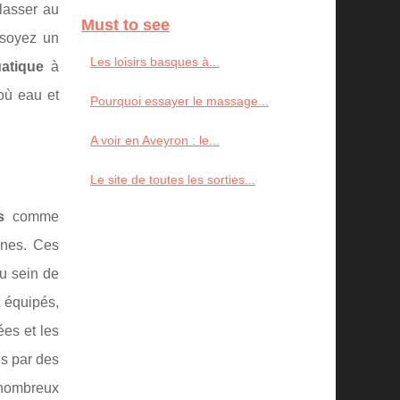
lasser au
Must to see
 soyez un
Les loisirs basques à...
atique
à
où eau et
Pourquoi essayer le massage...
A voir en Aveyron : le...
Le site de toutes les sorties...
s
comme
rnes. Ces
Au sein de
 équipés,
ées et les
es par des
 nombreux