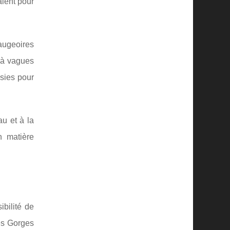
alent pour
augeoires
s à vagues
sies pour
au et à la
n matière
bilité de
les Gorges