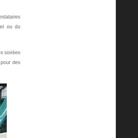
stataires
pel ou du
es soirées
t pour des