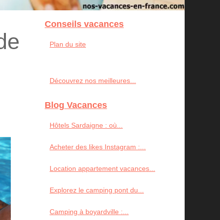
Conseils vacances
de
Plan du site
Découvrez nos meilleures...
Blog Vacances
Hôtels Sardaigne : où...
Acheter des likes Instagram :...
Location appartement vacances...
Explorez le camping pont du...
Camping à boyardville :...