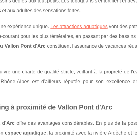
ssins dédiés aux tout-petits. Les toboggans s'entortillent et dév
s et aux adultes des sensations fortes.
une expérience unique.
Les attractions aquatiques
vont des pat
tre-courant pour les plus téméraires, en passant par des bassin
u Vallon Pont d'Arc
constituent l'assurance de vacances réus
vre une charte de qualité stricte, veillant à la propreté de l'e
e Rhône-Alpes est d'ailleurs réputée pour son excellence e
ng à proximité de Vallon Pont d'Arc
 d'Arc
offre des avantages considérables. En plus de la possi
on
espace aquatique
, la proximité avec la rivière Ardèche et 