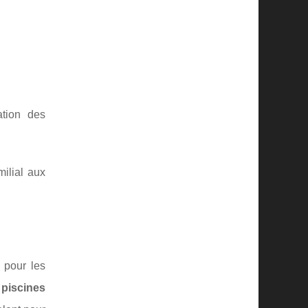
ation des
ilial aux
 pour les
e
piscines