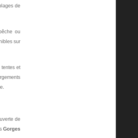
plages de
 pêche ou
nibles sur
tentes et
ergements
e.
ouverte de
es
Gorges