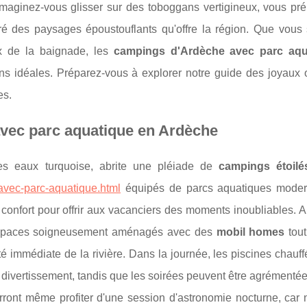
maginez-vous glisser sur des toboggans vertigineux, vous pré
ouré des paysages époustouflants qu'offre la région. Que vous
x de la baignade, les
campings d'Ardèche avec parc aqu
ons idéales. Préparez-vous à explorer notre guide des joyaux 
es.
avec parc aquatique en Ardèche
es eaux turquoise, abrite une pléiade de
campings étoilé
avec-parc-aquatique.html
équipés de parcs aquatiques mode
 confort pour offrir aux vacanciers des moments inoubliables. 
s espaces soigneusement aménagés avec des
mobil homes
tout
té immédiate de la rivière. Dans la journée, les piscines chauff
au divertissement, tandis que les soirées peuvent être agrémenté
rront même profiter d'une session d'astronomie nocturne, car