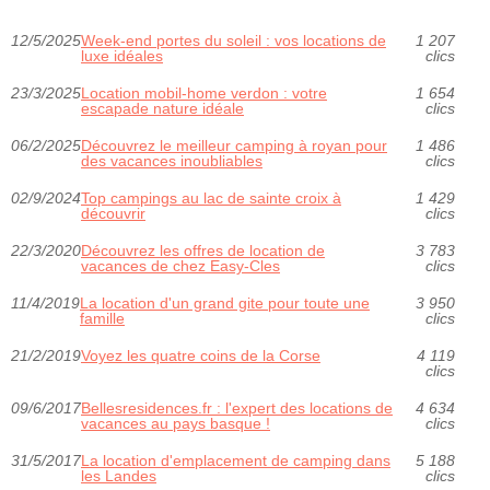
12/5/2025
Week-end portes du soleil : vos locations de
1 207
luxe idéales
clics
23/3/2025
Location mobil-home verdon : votre
1 654
escapade nature idéale
clics
06/2/2025
Découvrez le meilleur camping à royan pour
1 486
des vacances inoubliables
clics
02/9/2024
Top campings au lac de sainte croix à
1 429
découvrir
clics
22/3/2020
Découvrez les offres de location de
3 783
vacances de chez Easy-Cles
clics
11/4/2019
La location d'un grand gite pour toute une
3 950
famille
clics
21/2/2019
Voyez les quatre coins de la Corse
4 119
clics
09/6/2017
Bellesresidences.fr : l'expert des locations de
4 634
vacances au pays basque !
clics
31/5/2017
La location d'emplacement de camping dans
5 188
les Landes
clics