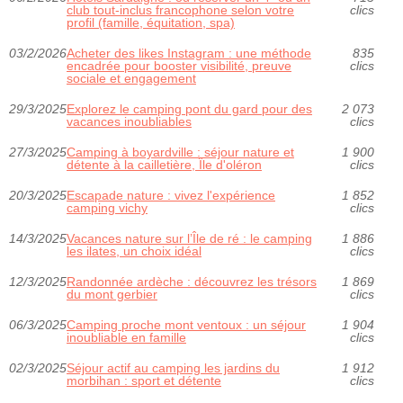
club tout‑inclus francophone selon votre
clics
profil (famille, équitation, spa)
03/2/2026
Acheter des likes Instagram : une méthode
835
encadrée pour booster visibilité, preuve
clics
sociale et engagement
29/3/2025
Explorez le camping pont du gard pour des
2 073
vacances inoubliables
clics
27/3/2025
Camping à boyardville : séjour nature et
1 900
détente à la cailletière, Île d'oléron
clics
20/3/2025
Escapade nature : vivez l'expérience
1 852
camping vichy
clics
14/3/2025
Vacances nature sur l’Île de ré : le camping
1 886
les ilates, un choix idéal
clics
12/3/2025
Randonnée ardèche : découvrez les trésors
1 869
du mont gerbier
clics
06/3/2025
Camping proche mont ventoux : un séjour
1 904
inoubliable en famille
clics
02/3/2025
Séjour actif au camping les jardins du
1 912
morbihan : sport et détente
clics