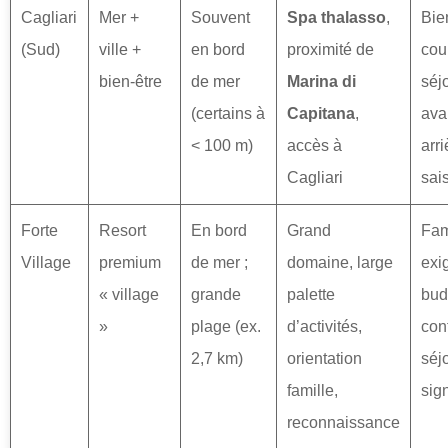
Cagliari
Mer +
Souvent
Spa thalasso
,
Bie
(Sud)
ville +
en bord
proximité de
cou
bien‑être
de mer
Marina di
séj
(certains à
Capitana
,
avan
< 100 m)
accès à
arri
Cagliari
sai
Forte
Resort
En bord
Grand
Fam
Village
premium
de mer ;
domaine, large
exi
« village
grande
palette
bud
»
plage (ex.
d’activités,
conf
2,7 km)
orientation
séj
famille,
sig
reconnaissance