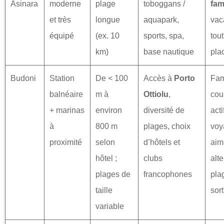
Asinara
moderne
plage
toboggans /
fam
et très
longue
aquapark,
vac
équipé
(ex. 10
sports, spa,
tout
km)
base nautique
pla
Budoni
Station
De < 100
Accès à
Porto
Fam
balnéaire
m à
Ottiolu
,
cou
+ marinas
environ
diversité de
acti
à
800 m
plages, choix
voy
proximité
selon
d’hôtels et
aim
hôtel ;
clubs
alte
plages de
francophones
pla
taille
sort
variable