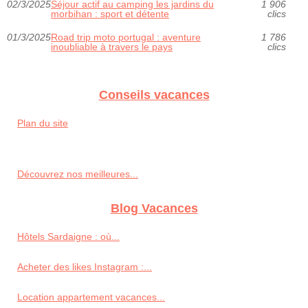
02/3/2025
Séjour actif au camping les jardins du
1 906
morbihan : sport et détente
clics
01/3/2025
Road trip moto portugal : aventure
1 786
inoubliable à travers le pays
clics
Conseils vacances
Plan du site
Découvrez nos meilleures...
Blog Vacances
Hôtels Sardaigne : où...
Acheter des likes Instagram :...
Location appartement vacances...