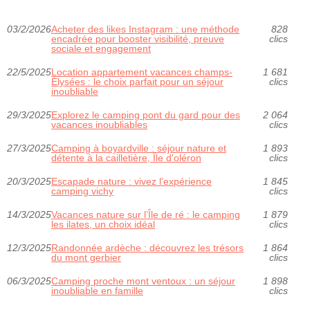
03/2/2026
Acheter des likes Instagram : une méthode
828
encadrée pour booster visibilité, preuve
clics
sociale et engagement
22/5/2025
Location appartement vacances champs-
1 681
Élysées : le choix parfait pour un séjour
clics
inoubliable
29/3/2025
Explorez le camping pont du gard pour des
2 064
vacances inoubliables
clics
27/3/2025
Camping à boyardville : séjour nature et
1 893
détente à la cailletière, Île d'oléron
clics
20/3/2025
Escapade nature : vivez l'expérience
1 845
camping vichy
clics
14/3/2025
Vacances nature sur l’Île de ré : le camping
1 879
les ilates, un choix idéal
clics
12/3/2025
Randonnée ardèche : découvrez les trésors
1 864
du mont gerbier
clics
06/3/2025
Camping proche mont ventoux : un séjour
1 898
inoubliable en famille
clics