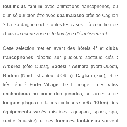
tout‑inclus famille
avec animations francophones, ou
d’un séjour bien‑être avec
spa thalasso
près de Cagliari
? La Sardaigne coche toutes les cases… à condition de
choisir
la bonne zone
et
le bon type d’établissement
.
Cette sélection met en avant des
hôtels 4*
et
clubs
francophones
répartis sur plusieurs secteurs clés :
Arborea
(côte Ouest),
Badesi / Asinara
(Nord‑Ouest),
Budoni
(Nord‑Est autour d’Olbia),
Cagliari
(Sud), et le
très réputé
Forte Village
. Le fil rouge : des
sites
enchanteurs au cœur des pinèdes
, un accès à de
longues plages
(certaines continues sur
6 à 10 km
), des
équipements variés
(piscines, aquapark, sports, spa,
centre équestre), et des
formules tout‑inclus
souvent