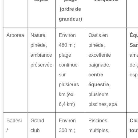
(ordre de
grandeur)
Arborea
Nature,
Environ
Oasis en
Équ
pinède,
480 m ;
pinède,
Sar
ambiance
plage
excellente
ama
préservée
continue
baignade,
de 
sur
centre
esp
plusieurs
équestre
,
km (ex.
plusieurs
6,4 km)
piscines, spa
Badesi
Grand
Environ
Piscines
Clu
/
club
300 m ;
multiples,
tou