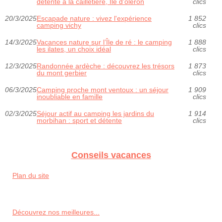
détente à la cailletière, Île d'oléron
clics
20/3/2025
Escapade nature : vivez l'expérience
1 852
camping vichy
clics
14/3/2025
Vacances nature sur l’Île de ré : le camping
1 888
les ilates, un choix idéal
clics
12/3/2025
Randonnée ardèche : découvrez les trésors
1 873
du mont gerbier
clics
06/3/2025
Camping proche mont ventoux : un séjour
1 909
inoubliable en famille
clics
02/3/2025
Séjour actif au camping les jardins du
1 914
morbihan : sport et détente
clics
Conseils vacances
Plan du site
Découvrez nos meilleures...