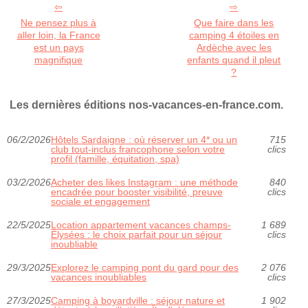
Ne pensez plus à
Que faire dans les
aller loin, la France
camping 4 étoiles en
est un pays
Ardèche avec les
magnifique
enfants quand il pleut
?
Les dernières éditions nos-vacances-en-france.com.
06/2/2026
Hôtels Sardaigne : où réserver un 4* ou un
715
club tout‑inclus francophone selon votre
clics
profil (famille, équitation, spa)
03/2/2026
Acheter des likes Instagram : une méthode
840
encadrée pour booster visibilité, preuve
clics
sociale et engagement
22/5/2025
Location appartement vacances champs-
1 689
Élysées : le choix parfait pour un séjour
clics
inoubliable
29/3/2025
Explorez le camping pont du gard pour des
2 076
vacances inoubliables
clics
27/3/2025
Camping à boyardville : séjour nature et
1 902